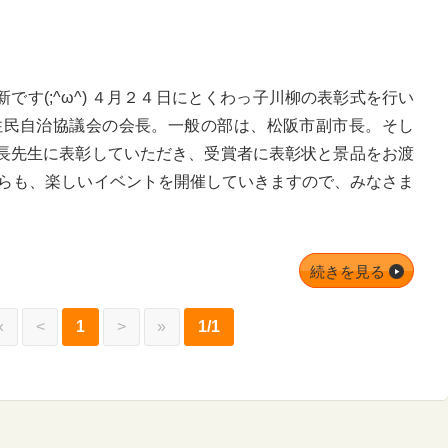
です(;^ω^) ４月２４日にとくわっ子川柳の表彰式を行い
住民自治協議会の会長。一般の部は、松阪市副市長。そし
長先生に表彰していただき、受賞者に表彰状と景品をお渡
からも、楽しいイベントを開催していきますので、みなさま
続きを見る
«
<
1
>
»
1/1