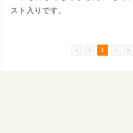
スト入りです。
«
<
1
>
»