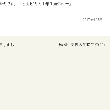
学式です。「ピカピカの１年生頑張れー」
2017年4月5日
届けまし
徳和小学校入学式です(^^♪