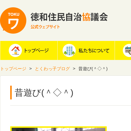
トップページ
とくわっ子ブログ
昔遊び(＾◇＾)
昔遊び(＾◇＾)