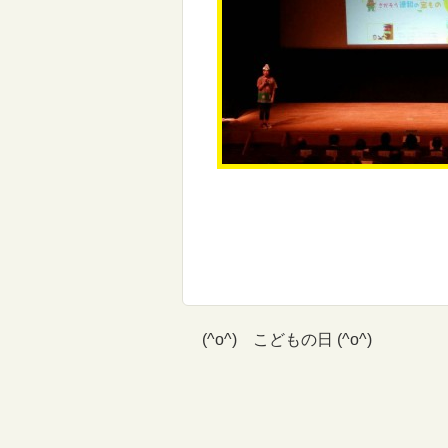
(^o^) こどもの日 (^o^)