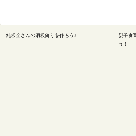
純板金さんの銅板飾りを作ろう♪
親子食
う！