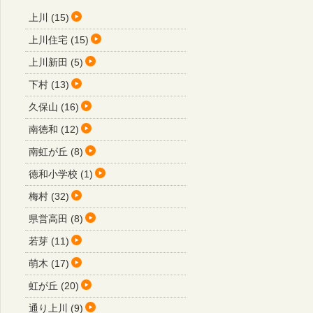
上川 (15)
上川住宅 (15)
上川新田 (5)
下村 (13)
久保山 (16)
南徳和 (12)
南虹が丘 (8)
徳和小学校 (1)
梅村 (32)
県営高田 (8)
若芽 (11)
萌木 (17)
虹が丘 (20)
通り上川 (9)