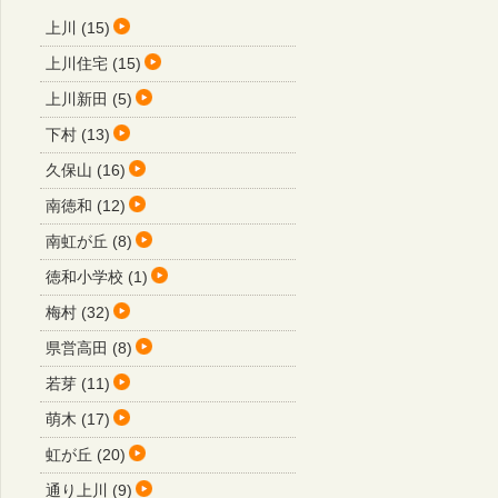
上川 (15)
上川住宅 (15)
上川新田 (5)
下村 (13)
久保山 (16)
南徳和 (12)
南虹が丘 (8)
徳和小学校 (1)
梅村 (32)
県営高田 (8)
若芽 (11)
萌木 (17)
虹が丘 (20)
通り上川 (9)