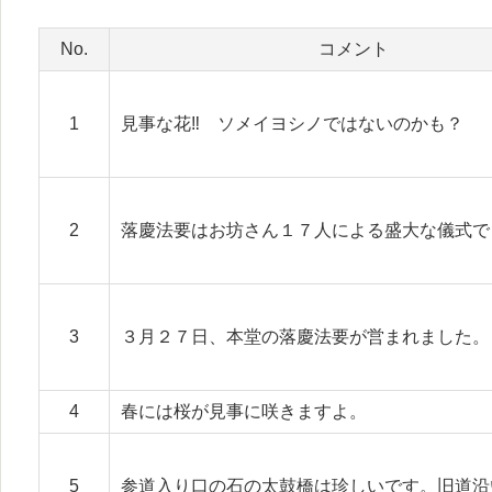
No.
コメント
1
見事な花‼ ソメイヨシノではないのかも？
2
落慶法要はお坊さん１７人による盛大な儀式で
3
３月２７日、本堂の落慶法要が営まれました。
4
春には桜が見事に咲きますよ。
5
参道入り口の石の太鼓橋は珍しいです。旧道沿