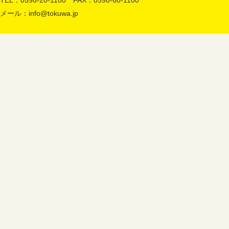
TEL：0598-20-1100 FAX：0598-60-1100
メール：
info@tokuwa.jp