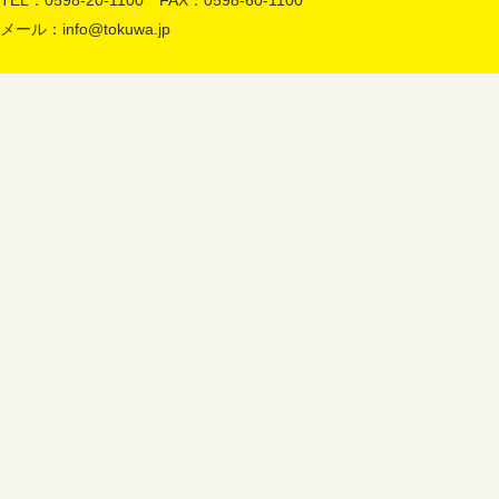
TEL：0598-20-1100 FAX：0598-60-1100
メール：
info@tokuwa.jp