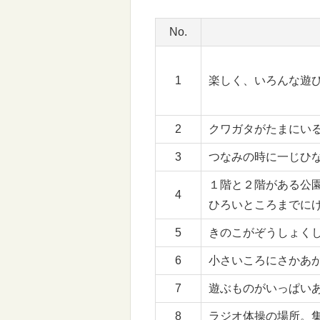
No.
1
楽しく、いろんな遊
2
クワガタがたまにい
3
つなみの時に一じひ
１階と２階がある公
4
ひろいところまでに
5
きのこがぞうしょく
6
小さいころにさかあ
7
遊ぶものがいっぱい
8
ラジオ体操の場所。