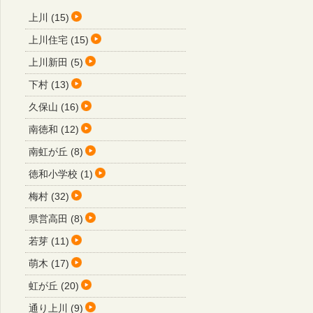
上川 (15)
上川住宅 (15)
上川新田 (5)
下村 (13)
久保山 (16)
南徳和 (12)
南虹が丘 (8)
徳和小学校 (1)
梅村 (32)
県営高田 (8)
若芽 (11)
萌木 (17)
虹が丘 (20)
通り上川 (9)