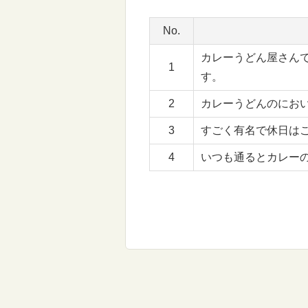
No.
カレーうどん屋さん
1
す。
2
カレーうどんのにお
3
すごく有名で休日は
4
いつも通るとカレー