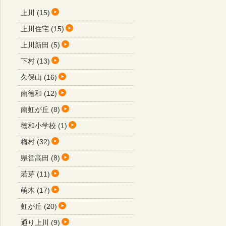
上川 (15)
上川住宅 (15)
上川新田 (5)
下村 (13)
久保山 (16)
南徳和 (12)
南虹が丘 (8)
徳和小学校 (1)
梅村 (32)
県営高田 (8)
若芽 (11)
萌木 (17)
虹が丘 (20)
通り上川 (9)