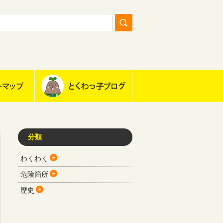
分類
わくわく
危険箇所
歴史