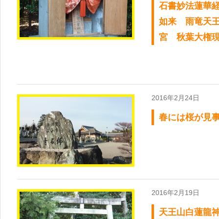
石書妙法蓮華
如来 雨竜天
宮 秋葉大権
2016年2月24日
春には桜が見
2016年2月19日
天王山白蓮龍