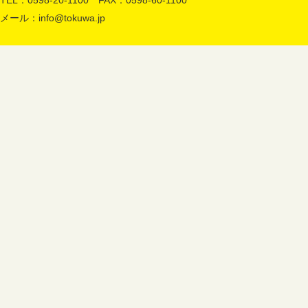
TEL：0598-20-1100 FAX：0598-60-1100
メール：
info@tokuwa.jp