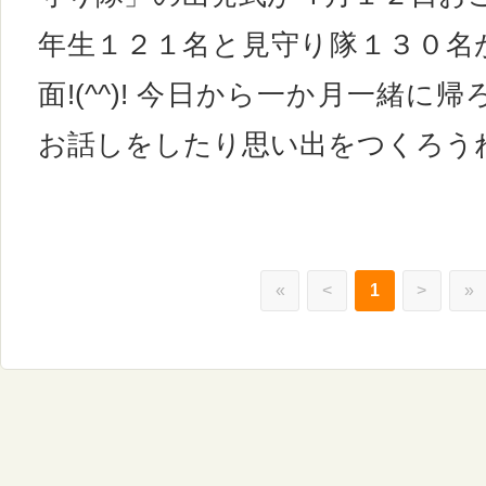
年生１２１名と見守り隊１３０名
面!(^^)! 今日から一か月一緒
お話しをしたり思い出をつくろうね(^
«
<
1
>
»